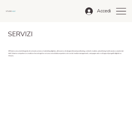
Accedi
STUDIO
ALVI
SERVIZI
Offriamo soluzioni integrate di comunicazione e marketing digitale, attraverso strategie di brand positioning, content creation, advertising multicanale e analisi dei
dati. Uniamo competenze creative e tecnologiche con una consolidata esperienza in social media management, campagne adv e sviluppo di progetti digitali su
misura.