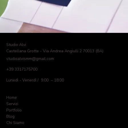
Studio Alvi
Castellana Grotte - Via Andrea Angiulli 2 70013 (BA)
studioalvismm@gmail.com
+39 3317175700
Lunedì - Venerdì / 9:00 – 18:00
Home
Servizi
Portfolio
Blog
Chi Siamo