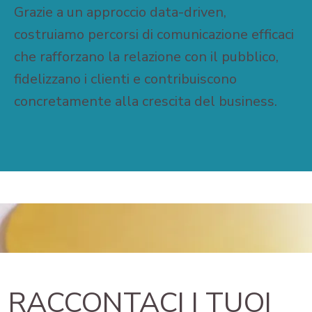
Grazie a un approccio data-driven,
costruiamo percorsi di comunicazione efficaci
che rafforzano la relazione con il pubblico,
fidelizzano i clienti e contribuiscono
concretamente alla crescita del business.
RACCONTACI I TUOI 