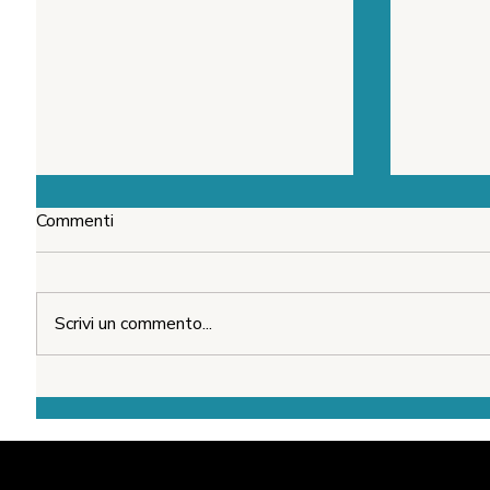
Commenti
THE BOX
Scrivi un commento...
Evoluzione o Estinzione: Le
Nuove Regole del Marketing
e Come Fare il Salto di
Qualità